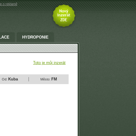
e o reklamě
LACE
HYDROPONIE
Toto je můj inzerát
Kuba
FM
Od:
Město: