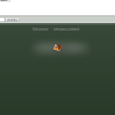
jezdem…
RSS inzerce
|
Informace o reklamě