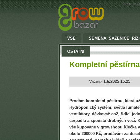
Vítejte na
G
VŠE
SEMENA, SAZENICE, ŘÍZ
Vyhledat:
OSTATNÍ
Kompletní pěstírn
1.6.2025 15:25
Vloženo:
Prodám kompletní pěstírnu, která už 
Hydroponický systém, světla lumat
ventilátory, dávkovač co2, řídící jedn
čerpadla a spoustu drobných věcí. Ka
vše kupované v growshopu Klečka v
okolo 200000 Kč, prodávám za deset