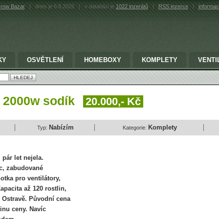
row Bazar
|
dnes je 6.8.2026
|
v databázi je
1022 inzerátů
|
RSS inzerce
|
informac
KY
OSVĚTLENÍ
HOMEBOXY
KOMPLETY
VENTI
a 2000w sodík
20.000,- Kč
Nabízím
Komplety
Typ:
Kategorie:
pár let nejela.
ec, zabudované
otka pro ventilátory,
pacita až 120 rostlin,
 Ostravě. Původní cena
inu ceny. Navíc