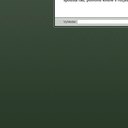
spousta rad, pomohu klidně s roz
Vyhledat: