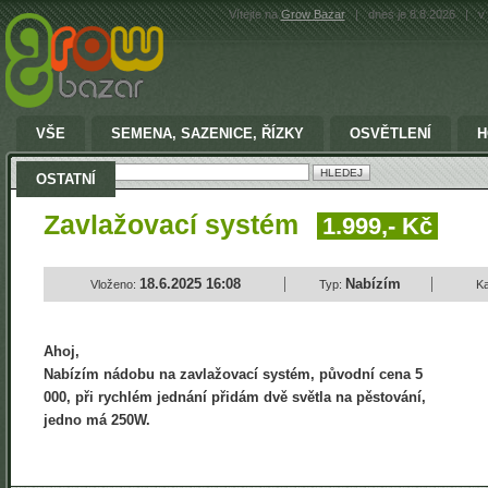
Vítejte na
Grow Bazar
|
dnes je 8.8.2026
|
v 
VŠE
SEMENA, SAZENICE, ŘÍZKY
OSVĚTLENÍ
H
Vyhledat:
OSTATNÍ
Zavlažovací systém
1.999,- Kč
18.6.2025 16:08
Nabízím
Vloženo:
Typ:
Ka
Ahoj,
Nabízím nádobu na zavlažovací systém, původní cena 5
000, při rychlém jednání přidám dvě světla na pěstování,
jedno má 250W.