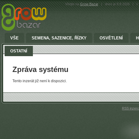
Vítejte na
Grow Bazar
|
dnes je 8.8.2026
|
v 
VŠE
SEMENA, SAZENICE, ŘÍZKY
OSVĚTLENÍ
H
OSTATNÍ
Zpráva systému
Tento inzerát již není k dispozici.
RSS inzer