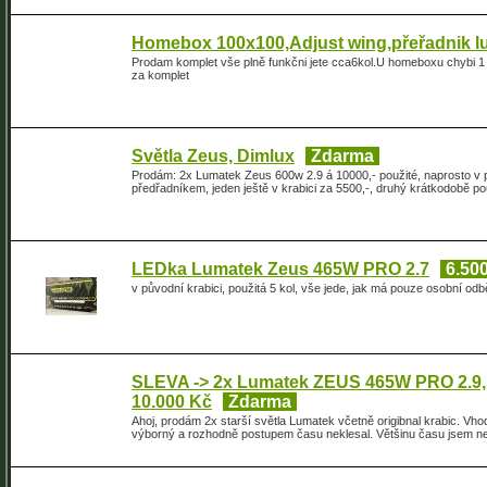
Homebox 100x100,Adjust wing,přeřadnik lu
Prodam komplet vše plně funkčni jete cca6kol.U homeboxu chybi 1 
za komplet
Světla Zeus, Dimlux
Zdarma
Prodám: 2x Lumatek Zeus 600w 2.9 á 10000,- použité, naprosto v 
předřadníkem, jeden ještě v krabici za 5500,-, druhý krátkodobě 
LEDka Lumatek Zeus 465W PRO 2.7
6.500
v původní krabici, použitá 5 kol, vše jede, jak má pouze osobní odb
SLEVA -> 2x Lumatek ZEUS 465W PRO 2.9, 
10.000 Kč
Zdarma
Ahoj, prodám 2x starší světla Lumatek včetně origibnal krabic. Vho
výborný a rozhodně postupem času neklesal. Většinu času jsem nep