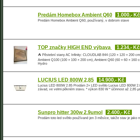
Predám Homebox Ambient Q60
1.000,- Kč
Predám Homebox Ambient Q60, používaný, v dobrom stave
TOP značky HIGH END výbava
1.234,- Kč
⛺ Pěstební stany AC Infinity: CLOUDLAB 844 (120 × 120 × 200 c
Ambient Q100 (100 × 100 × 200 cm), Ambient Q60 (60 × 60 × 160
Hydro
LUCIUS LED 800W 2,85
14.900,- Kč
Lucius LED 800W 2.85 Prodám 2× LED světlo Lucius LED 800W 2.8
závad, ve velmi pěkném stavu. * výkon 830 W * účinnost až 2,85 µmo
Sunpro hitter 300w 2.9umol
2.400,- Kč
Prodám toto led světlo používané jen 3 měsíce, takže stav je jako