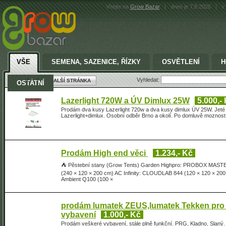
Vítejte na
Grow Bazar
|
dnes je 7.8.2026
|
v 
VŠE
SEMENA, SAZENICE, ŘÍZKY
OSVĚTLENÍ
H
Vyhledat:
2
3
DALŠÍ STRÁNKA
OSTATNÍ
Lazerlight 720W a ÚV Dimlux 25W
5.000,-
Prodám dva kusy Lazerlight 720w a dva kusy dimlux ÚV 25W. Jeté 4
Lazerlight+dimlux. Osobní odběr Brno a okolí. Po domluvě moznos
Prodám High end věci
1.234,- Kč
⛺ Pěstební stany (Grow Tents) Garden Highpro: PROBOX MASTE
(240 × 120 × 200 cm) AC Infinity: CLOUDLAB 844 (120 × 120 × 2
Ambient Q100 (100 ×
prodám lumatek ZEUS,lumatek Tekken pro mi
vybavení
1.000,- Kč
Prodám veškeré vybavení, stále plně funkční. PRG, Kladno, Slan