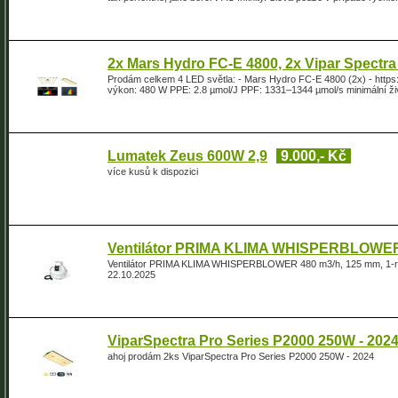
2x Mars Hydro FC-E 4800, 2x Vipar Spectr
Prodám celkem 4 LED světla: - Mars Hydro FC-E 4800 (2x) - http
výkon: 480 W PPE: 2.8 µmol/J PPF: 1331–1344 µmol/s minimální živ
Lumatek Zeus 600W 2,9
9.000,- Kč
více kusů k dispozici
Ventilátor PRIMA KLIMA WHISPERBLOWER
Ventilátor PRIMA KLIMA WHISPERBLOWER 480 m3/h, 125 mm, 1-ry
22.10.2025
ViparSpectra Pro Series P2000 250W - 202
ahoj prodám 2ks ViparSpectra Pro Series P2000 250W - 2024