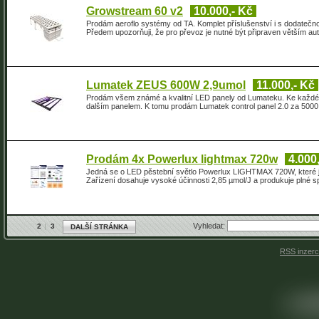
Growstream 60 v2
10.000,- Kč
Prodám aeroflo systémy od TA. Komplet příslušenství i s dodatečnou 
Předem upozorňuji, že pro převoz je nutné být připraven větším au
Lumatek ZEUS 600W 2,9umol
11.000,- Kč
Prodám všem známé a kvalitní LED panely od Lumateku. Ke každém
dalším panelem. K tomu prodám Lumatek control panel 2.0 za 5000.
Prodám 4x Powerlux lightmax 720w
4.000
Jedná se o LED pěstební světlo Powerlux LIGHTMAX 720W, které je 
Zařízení dosahuje vysoké účinnosti 2,85 µmol/J a produkuje plné 
Vyhledat:
2
3
DALŠÍ STRÁNKA
RSS inzer