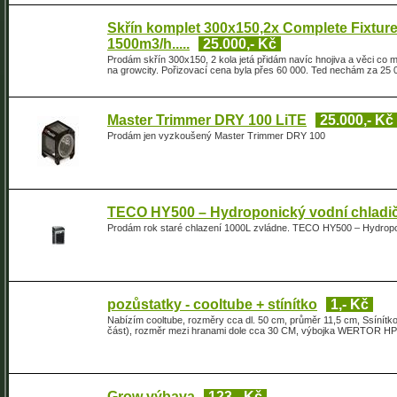
Skřín komplet 300x150,2x Complete Fixture
1500m3/h.....
25.000,- Kč
Prodám skřín 300x150, 2 kola jetá přidám navíc hnojiva a věci co 
na growcity. Pořizovací cena byla přes 60 000. Ted nechám za 25 
Master Trimmer DRY 100 LiTE
25.000,- Kč
Prodám jen vyzkoušený Master Trimmer DRY 100
TECO HY500 – Hydroponický vodní chladič
Prodám rok staré chlazení 1000L zvládne. TECO HY500 – Hydroponi
pozůstatky - cooltube + stínítko
1,- Kč
Nabízím cooltube, rozměry cca dl. 50 cm, průměr 11,5 cm, Ssínítko
část), rozměr mezi hranami dole cca 30 CM, výbojka WERTOR HPI-
Grow výbava
123,- Kč