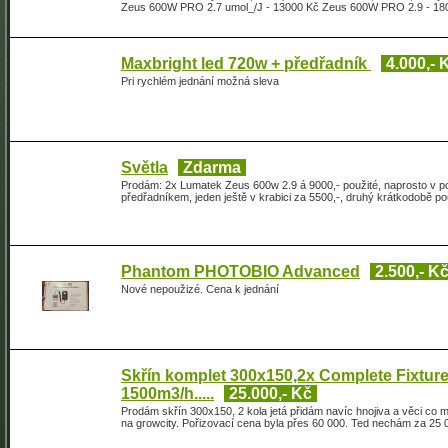
Zeus 600W PRO 2.7 umol_/J - 13000 Kč Zeus 600W PRO 2.9 - 18000 
Maxbright led 720w + předřadník
4.000,- 
Pri rychlém jednání možná sleva
Světla
Zdarma
Prodám: 2x Lumatek Zeus 600w 2.9 á 9000,- použité, naprosto v p
předřadníkem, jeden ještě v krabici za 5500,-, druhý krátkodobě 
Phantom PHOTOBIO Advanced
2.500,- K
Nové nepoužizé. Cena k jednání
Skřín komplet 300x150,2x Complete Fixture
1500m3/h.....
25.000,- Kč
Prodám skřín 300x150, 2 kola jetá přidám navíc hnojiva a věci co 
na growcity. Pořizovací cena byla přes 60 000. Ted nechám za 25 