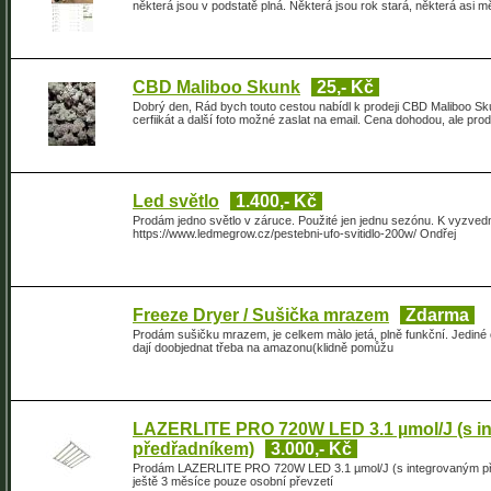
některá jsou v podstatě plná. Některá jsou rok stará, některá asi
CBD Maliboo Skunk
25,- Kč
Dobrý den, Rád bych touto cestou nabídl k prodeji CBD Maliboo Sk
cerfiikát a další foto možné zaslat na email. Cena dohodou, ale pr
Led světlo
1.400,- Kč
Prodám jedno světlo v záruce. Použité jen jednu sezónu. K vyzvedn
https://www.ledmegrow.cz/pestebni-ufo-svitidlo-200w/ Ondřej
Freeze Dryer / Sušička mrazem
Zdarma
Prodám sušičku mrazem, je celkem màlo jetá, plně funkční. Jediné 
dají doobjednat třeba na amazonu(klidně pomůžu
LAZERLITE PRO 720W LED 3.1 µmol/J (s i
předřadníkem)
3.000,- Kč
Prodám LAZERLITE PRO 720W LED 3.1 µmol/J (s integrovaným předřa
ještě 3 měsíce pouze osobní převzetí