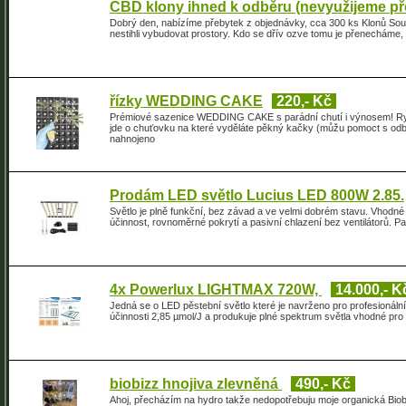
CBD klony ihned k odběru (nevyužijeme pře
Dobrý den, nabízíme přebytek z objednávky, cca 300 ks Klonů Sou
nestihli vybudovat prostory. Kdo se dřív ozve tomu je přenecháme,
řízky WEDDING CAKE
220,- Kč
Prémiové sazenice WEDDING CAKE s parádní chutí i výnosem! Ry
jde o chuťovku na které vyděláte pěkný kačky (můžu pomoct s od
nahnojeno
Prodám LED světlo Lucius LED 800W 2.85.
Světlo je plně funkční, bez závad a ve velmi dobrém stavu. Vhodn
účinnost, rovnoměrné pokrytí a pasivní chlazení bez ventilátorů. P
4x Powerlux LIGHTMAX 720W,
14.000,- K
Jedná se o LED pěstební světlo které je navrženo pro profesionáln
účinnosti 2,85 µmol/J a produkuje plné spektrum světla vhodné pro 
biobizz hnojiva zlevněná
490,- Kč
Ahoj, přecházím na hydro takže nedopotřebuju moje organická Biobi